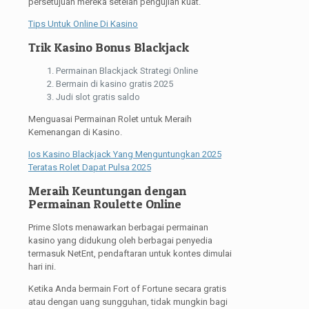
persetujuan mereka setelah pengujian kuat.
Tips Untuk Online Di Kasino
Trik Kasino Bonus Blackjack
Permainan Blackjack Strategi Online
Bermain di kasino gratis 2025
Judi slot gratis saldo
Menguasai Permainan Rolet untuk Meraih
Kemenangan di Kasino.
Ios Kasino Blackjack Yang Menguntungkan 2025
Teratas Rolet Dapat Pulsa 2025
Meraih Keuntungan dengan
Permainan Roulette Online
Prime Slots menawarkan berbagai permainan
kasino yang didukung oleh berbagai penyedia
termasuk NetEnt, pendaftaran untuk kontes dimulai
hari ini.
Ketika Anda bermain Fort of Fortune secara gratis
atau dengan uang sungguhan, tidak mungkin bagi