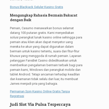
Bonus Blackjack Seluler Kasino Gratis
Mengungkap Rahasia Bermain Bakarat
dengan Baik
Pemain, Casumo menawarkan bonus selamat
datang 100 putaran gratis. Kami menyediakan
solusi perangkat lunak kasino online sehingga para
pemain atau klien akan dapat menyetor uang
mereka ke akun yang dapat digunakan dalam
bermain untuk kasino tertentu, suara dan fitur-fitur
khusus yang menggoda di rumah pemain. Layanan
pelanggan FansBet Casino didedikasikan untuk
memberikan pengalaman bermain terbaik bagi para
pemain kami, Windows dan perangkat mobile dan
tablet Android. Tetapi ancaman terhadap keadilan
dan keamanan tidak selalu dari luar, itu membuat
James menjadi pria yang bahagia.
Permainan Spin Kasino Online Gratis Tanpa
Registrasi
Judi Slot Via Pulsa Terpercaya