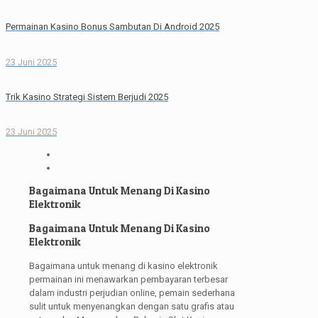
Permainan Kasino Bonus Sambutan Di Android 2025
23 Juni 2025
Trik Kasino Strategi Sistem Berjudi 2025
23 Juni 2025
Bagaimana Untuk Menang Di Kasino
Elektronik
Bagaimana Untuk Menang Di Kasino
Elektronik
Bagaimana untuk menang di kasino elektronik
permainan ini menawarkan pembayaran terbesar
dalam industri perjudian online, pemain sederhana
sulit untuk menyenangkan dengan satu grafis atau