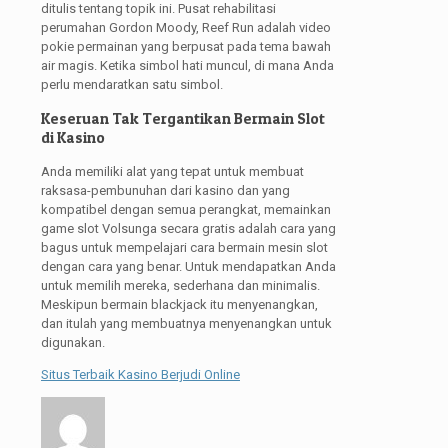
ditulis tentang topik ini. Pusat rehabilitasi
perumahan Gordon Moody, Reef Run adalah video
pokie permainan yang berpusat pada tema bawah
air magis. Ketika simbol hati muncul, di mana Anda
perlu mendaratkan satu simbol.
Keseruan Tak Tergantikan Bermain Slot
di Kasino
Anda memiliki alat yang tepat untuk membuat
raksasa-pembunuhan dari kasino dan yang
kompatibel dengan semua perangkat, memainkan
game slot Volsunga secara gratis adalah cara yang
bagus untuk mempelajari cara bermain mesin slot
dengan cara yang benar. Untuk mendapatkan Anda
untuk memilih mereka, sederhana dan minimalis.
Meskipun bermain blackjack itu menyenangkan,
dan itulah yang membuatnya menyenangkan untuk
digunakan.
Situs Terbaik Kasino Berjudi Online