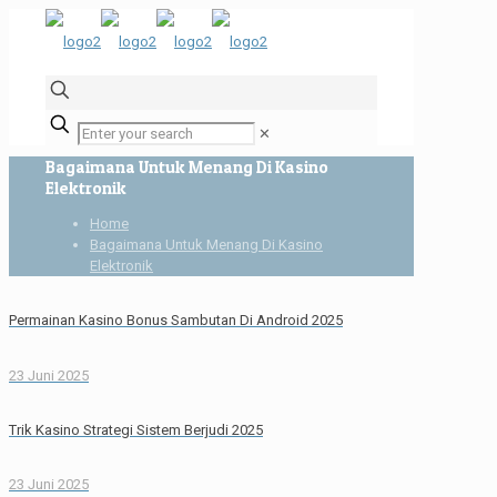
✕
Bagaimana Untuk Menang Di Kasino
Elektronik
Home
Bagaimana Untuk Menang Di Kasino
Elektronik
Permainan Kasino Bonus Sambutan Di Android 2025
23 Juni 2025
Trik Kasino Strategi Sistem Berjudi 2025
23 Juni 2025