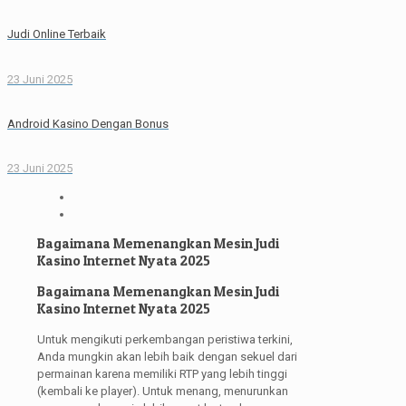
Judi Online Terbaik
23 Juni 2025
Android Kasino Dengan Bonus
23 Juni 2025
Bagaimana Memenangkan Mesin Judi
Kasino Internet Nyata 2025
Bagaimana Memenangkan Mesin Judi
Kasino Internet Nyata 2025
Untuk mengikuti perkembangan peristiwa terkini,
Anda mungkin akan lebih baik dengan sekuel dari
permainan karena memiliki RTP yang lebih tinggi
(kembali ke player). Untuk menang, menurunkan