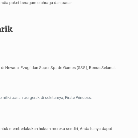
landia paket beragam olahraga dan pasar.
rik
gal di Nevada. Ezugi dan Super Spade Games (SSG), Bonus Selamat
iliki panah bergerak di sekitarnya, Pirate Princess.
 untuk memberlakukan hukum mereka sendiri, Anda hanya dapat