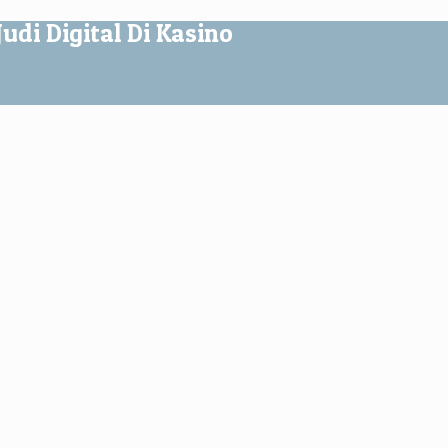
di Digital Di Kasino