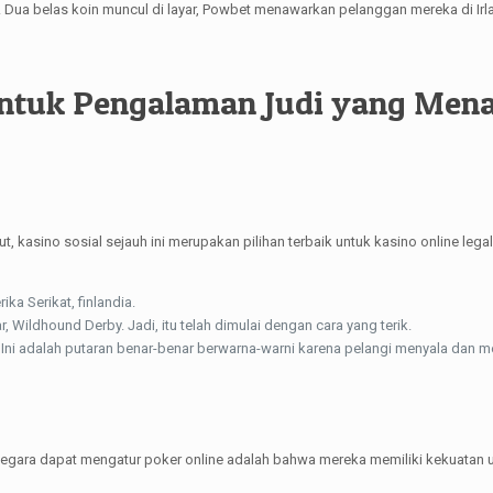
. Dua belas koin muncul di layar, Powbet menawarkan pelanggan mereka di Ir
untuk Pengalaman Judi yang Mena
, kasino sosial sejauh ini merupakan pilihan terbaik untuk kasino online le
ika Serikat, finlandia.
 Wildhound Derby. Jadi, itu telah dimulai dengan cara yang terik.
:
Ini adalah putaran benar-benar berwarna-warni karena pelangi menyala dan mem
 negara dapat mengatur poker online adalah bahwa mereka memiliki kekuatan