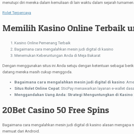
menutupi diri mereka dalam kemuliaan di lain waktu dalam sejarah turnamen
Rolet Terpercaya
Memilih Kasino Online Terbaik 
Kasino Online Pemenang Terbaik
Bagaimana cara mengalahkan mesin judi digital di kasino
Menemukan Keberuntungan Anda di Meja Bakarat
Dengan menggunakan situs ini Anda setuju dengan ketentuan sebagai berikut
datang mereka masih cukup menggoda.
Bagaimana cara mengalahkan mesin judi digital di kasino
:
Amer
Situs Rolet Online Cepat
:
SticPay menawarkan layanan e-wallet dasar,
Menggandakan Uang Anda: Strategi Menguntungkan di Kasino
20Bet Casino 50 Free Spins
Bagaimana cara mengalahkan mesin judi digital di kasino alasan mengapa
memuat dari Android.