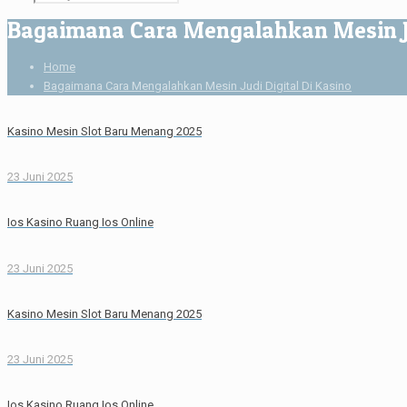
Bagaimana Cara Mengalahkan Mesin Ju
Home
Bagaimana Cara Mengalahkan Mesin Judi Digital Di Kasino
Kasino Mesin Slot Baru Menang 2025
23 Juni 2025
Ios Kasino Ruang Ios Online
23 Juni 2025
Kasino Mesin Slot Baru Menang 2025
23 Juni 2025
Ios Kasino Ruang Ios Online