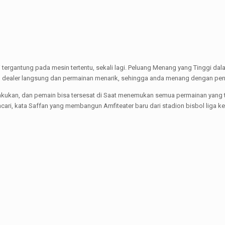
rgantung pada mesin tertentu, sekali lagi. Peluang Menang yang Tinggi dalam
gan dealer langsung dan permainan menarik, sehingga anda menang dengan pe
lakukan, dan pemain bisa tersesat di Saat menemukan semua permainan yang t
, kata Saffan yang membangun Amfiteater baru dari stadion bisbol liga keci