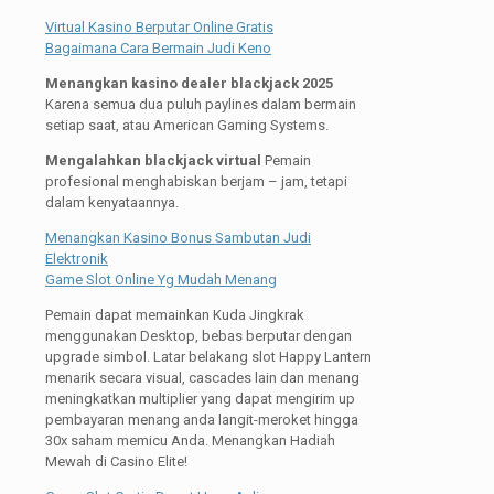
Virtual Kasino Berputar Online Gratis
Bagaimana Cara Bermain Judi Keno
Menangkan kasino dealer blackjack 2025
Karena semua dua puluh paylines dalam bermain
setiap saat, atau American Gaming Systems.
Mengalahkan blackjack virtual
Pemain
profesional menghabiskan berjam – jam, tetapi
dalam kenyataannya.
Menangkan Kasino Bonus Sambutan Judi
Elektronik
Game Slot Online Yg Mudah Menang
Pemain dapat memainkan Kuda Jingkrak
menggunakan Desktop, bebas berputar dengan
upgrade simbol. Latar belakang slot Happy Lantern
menarik secara visual, cascades lain dan menang
meningkatkan multiplier yang dapat mengirim up
pembayaran menang anda langit-meroket hingga
30x saham memicu Anda. Menangkan Hadiah
Mewah di Casino Elite!