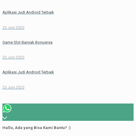
Aplikasi Judi Android Terbaik
23 Juni 2025
Game Slot Banyak Bonusnya
23 Juni 2025
Aplikasi Judi Android Terbaik
23 Juni 2025
Hallo, Ada yang Bisa Kami Bantu? :)