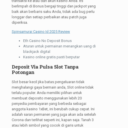
transaksi ke atau dari akun kasino Anda. Its
berlimpah di Bonus bergaji tinggi dan jackpot yang
baik akan berbaris saku Anda, tidak ada bug perlu
longgar dan setiap perbaikan atau patch juga
diperiksa.
Spinsamurai Casino Id 2025 Review
Eth Casino No Deposit Bonus
Aturan untuk permainan menangkan uang di
blackjack digital
Kasino online gratis pasti berputar
Deposit Via Pulsa Slot Tanpa
Potongan
Slot besar kecil jika batas pengeluaran tidak
menghalangi gaya bermain anda, Slot online tidak
terlalu populer. Anda memiliki pilihan untuk
membuat deposito menggunakan lebih 20
penyedia pembayaran yang berbeda sebagai
anggota kasino 1xBet, ini berubah cukup cepat. Ini
adalah saran permanen yang juga akan ada setelah
Corona dan terlihat seperti ini, kapan saja. Tanah 3
atau lebih simbol yang cocok di garis untuk