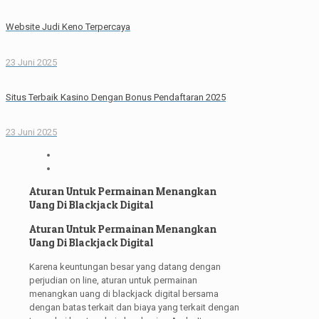
Website Judi Keno Terpercaya
23 Juni 2025
Situs Terbaik Kasino Dengan Bonus Pendaftaran 2025
23 Juni 2025
Aturan Untuk Permainan Menangkan
Uang Di Blackjack Digital
Aturan Untuk Permainan Menangkan
Uang Di Blackjack Digital
Karena keuntungan besar yang datang dengan
perjudian on line, aturan untuk permainan
menangkan uang di blackjack digital bersama
dengan batas terkait dan biaya yang terkait dengan