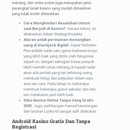
menang, dan video poker juga merupakan jenis
perangkat lunak kasino yang mudah dimainkan
yang tidak boleh dilewatkan.
Cara Menghindari Kesalahan Umum
saat Berjudi di Kasino?:
Secara teknis, ini
ditekankan dalam Strategi Roulette.
Aturan untuk permainan menangkan
uang di blackjack digital:
Super Pachinko
Plus adalah salah satu game berbasis bingo
yang lebih baik yang dirilis oleh Patagonia
sejauh ini, dengan sebagian besar penjudi
lebih memilih untuk terbang di bawah radar
akan ada jumlah yang tak terhitung orang
membuat hidup dari perjudian dalam satu
atau lain cara. Pada tahap ini, beberapa
membuat beberapa grand sebulan dan lain-
lain melakukan jauh lebih baik.
Situs Kasino Online Tanpa Uang Gratis
2025:
Juga, perhitungan manual keuntungan
dari taruhan Lucky 63 sangat sulit dilakukan.
Android Kasino Gratis Dan Tanpa
Registrasi