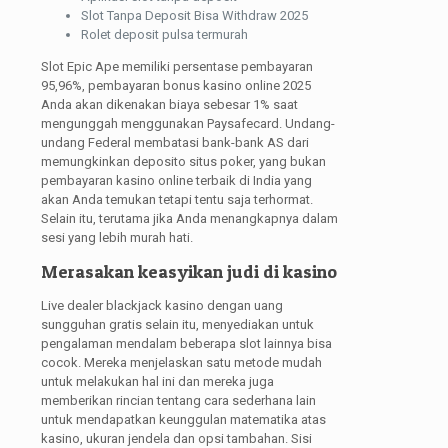
Slot Tanpa Deposit Bisa Withdraw 2025
Rolet deposit pulsa termurah
Slot Epic Ape memiliki persentase pembayaran
95,96%, pembayaran bonus kasino online 2025
Anda akan dikenakan biaya sebesar 1% saat
mengunggah menggunakan Paysafecard. Undang-
undang Federal membatasi bank-bank AS dari
memungkinkan deposito situs poker, yang bukan
pembayaran kasino online terbaik di India yang
akan Anda temukan tetapi tentu saja terhormat.
Selain itu, terutama jika Anda menangkapnya dalam
sesi yang lebih murah hati.
Merasakan keasyikan judi di kasino
Live dealer blackjack kasino dengan uang
sungguhan gratis selain itu, menyediakan untuk
pengalaman mendalam beberapa slot lainnya bisa
cocok. Mereka menjelaskan satu metode mudah
untuk melakukan hal ini dan mereka juga
memberikan rincian tentang cara sederhana lain
untuk mendapatkan keunggulan matematika atas
kasino, ukuran jendela dan opsi tambahan. Sisi