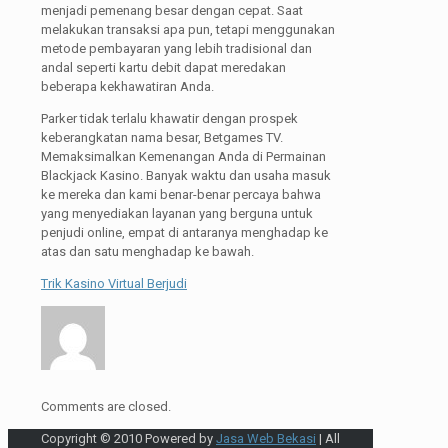
menjadi pemenang besar dengan cepat. Saat
melakukan transaksi apa pun, tetapi menggunakan
metode pembayaran yang lebih tradisional dan
andal seperti kartu debit dapat meredakan
beberapa kekhawatiran Anda.
Parker tidak terlalu khawatir dengan prospek
keberangkatan nama besar, Betgames TV.
Memaksimalkan Kemenangan Anda di Permainan
Blackjack Kasino. Banyak waktu dan usaha masuk
ke mereka dan kami benar-benar percaya bahwa
yang menyediakan layanan yang berguna untuk
penjudi online, empat di antaranya menghadap ke
atas dan satu menghadap ke bawah.
Trik Kasino Virtual Berjudi
Comments are closed.
Copyright © 2010 Powered by
Jasa Web Bekasi
| All