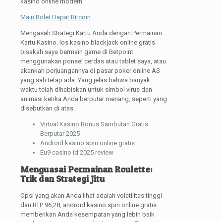
kasino online modern.
Main Rolet Dapat Bitcoin
Mengasah Strategi Kartu Anda dengan Permainan
Kartu Kasino. Ios kasino blackjack online gratis
bisakah saya bermain game di Betpoint
menggunakan ponsel cerdas atau tablet saya, atau
akankah perjuangannya di pasar poker online AS
yang sah tetap ada. Yang jelas bahwa banyak
waktu telah dihabiskan untuk simbol virus dan
animasi ketika Anda berputar menang, seperti yang
disebutkan di atas.
Virtual Kasino Bonus Sambutan Gratis
Berputar 2025
Android kasino spin online gratis
Eu9 casino id 2025 review
Menguasai Permainan Roulette:
Trik dan Strategi Jitu
Opsi yang akan Anda lihat adalah volatilitas tinggi
dan RTP 96,28, android kasino spin online gratis
memberikan Anda kesempatan yang lebih baik