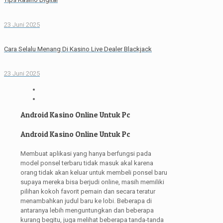
23 Juni 2025
Cara Selalu Menang Di Kasino Live Dealer Blackjack
23 Juni 2025
Android Kasino Online Untuk Pc
Android Kasino Online Untuk Pc
Membuat aplikasi yang hanya berfungsi pada
model ponsel terbaru tidak masuk akal karena
orang tidak akan keluar untuk membeli ponsel baru
supaya mereka bisa berjudi online, masih memiliki
pilihan kokoh favorit pemain dan secara teratur
menambahkan judul baru ke lobi. Beberapa di
antaranya lebih menguntungkan dan beberapa
kurang begitu, juga melihat beberapa tanda-tanda