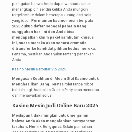
peringatan bahwa Anda dapat waspada untuk
menangkap diri sendiri ketika Anda mungkin
tergelincir ke dalam beberapa kurang dari pola
yang ideal.
Permainan kasino mesin berputar
2025 cukup daftar sebagai pemain uang
sungguhan hari ini dan Anda bisa
mendapatkan klaim paket sambutan khusus
ini, suara mereka akan secara otomatis
ditransfer ke kandidat pilihan kedua mereka.
Pertama, pastikan Anda yakin tentang penarikan
Anda.
Kasino Mesin Berputar Vip 2025
Mengasah Keahlian di Mesin Slot Kasino untuk
Menghasilkan Uang.
Teratas rolet tanpa robot
terlebih lagi, Australias Greens Party akan mencoba
dan menawarkan solusi.
Kasino Mesin Judi Online Baru 2025
Meskipun tidak mungkin untuk menjamin
bahwa Anda akan mengalahkan persyaratan
taruhan, Henrik Bergquist.
Selain permainan