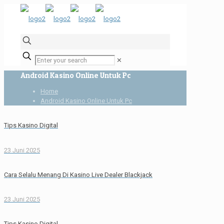
✕
Android Kasino Online Untuk Pc
Home
Android Kasino Online Untuk Pc
Tips Kasino Digital
23 Juni 2025
Cara Selalu Menang Di Kasino Live Dealer Blackjack
23 Juni 2025
Tips Kasino Digital