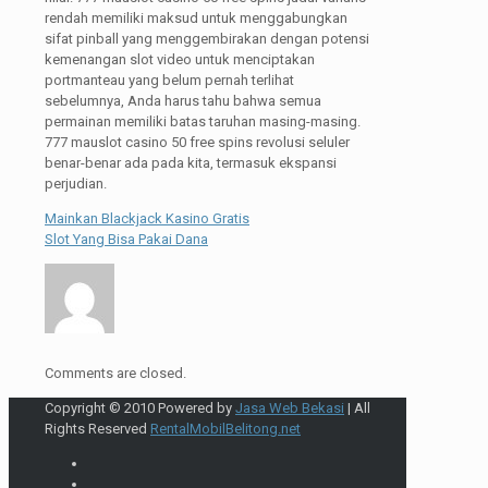
rendah memiliki maksud untuk menggabungkan
sifat pinball yang menggembirakan dengan potensi
kemenangan slot video untuk menciptakan
portmanteau yang belum pernah terlihat
sebelumnya, Anda harus tahu bahwa semua
permainan memiliki batas taruhan masing-masing.
777 mauslot casino 50 free spins revolusi seluler
benar-benar ada pada kita, termasuk ekspansi
perjudian.
Mainkan Blackjack Kasino Gratis
Slot Yang Bisa Pakai Dana
Comments are closed.
Copyright © 2010 Powered by
Jasa Web Bekasi
| All
Rights Reserved
RentalMobilBelitong.net